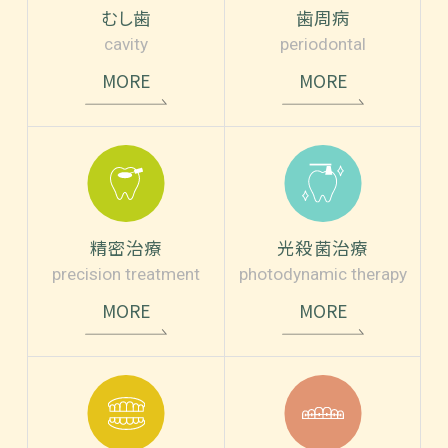
むし歯
歯周病
cavity
periodontal
MORE
MORE
精密治療
光殺菌治療
precision treatment
photodynamic therapy
MORE
MORE