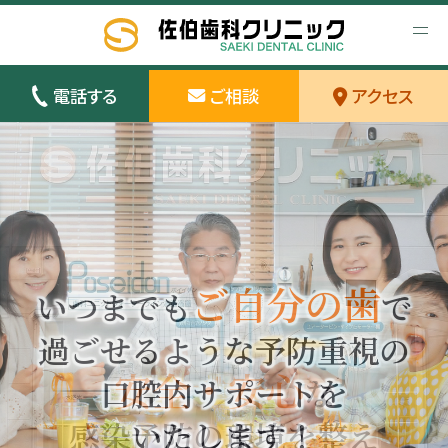
電話する
ご相談
アクセス
ご自分の歯
いつまでも
で
佐伯歯科クリニックは
過ごせるような
予防重視の
安全・安心
安全・安心
愛される
愛される
皆様に
口腔内サポートを
歯科医院を
な
感染予防の環境を整え
目指しています！
いたします！